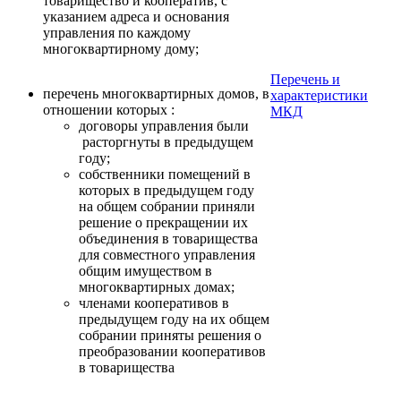
товарищество и кооператив, с
указанием адреса и основания
управления по каждому
многоквартирному дому;
Перечень и
перечень многоквартирных домов, в
характеристики
отношении которых :
МКД
договоры управления были
расторгнуты в предыдущем
году;
собственники помещений в
которых в предыдущем году
на общем собрании приняли
решение о прекращении их
объединения в товарищества
для совместного управления
общим имуществом в
многоквартирных домах;
членами кооперативов в
предыдущем году на их общем
собрании приняты решения о
преобразовании кооперативов
в товарищества